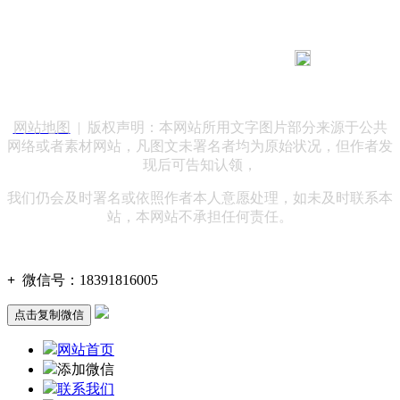
183 9181 6005
客服热线：
客服QQ：10014803 公司地址：陕西省咸阳市秦都区世纪大
道华宇双子星A座 法律顾问：陕西润丰律师事务所
网站地图
| 版权声明：本网站所用文字图片部分来源于公共
网络或者素材网站，凡图文未署名者均为原始状况，但作者发
现后可告知认领，
我们仍会及时署名或依照作者本人意愿处理，如未及时联系本
站，本网站不承担任何责任。
+
微信号：
18391816005
点击复制微信
网站首页
添加微信
联系我们