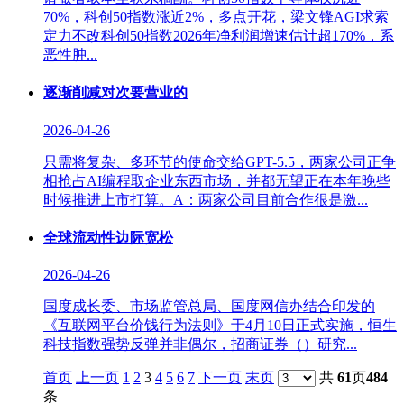
70%，科创50指数涨近2%，多点开花，梁文锋AGI求索
定力不改科创50指数2026年净利润增速估计超170%，系
恶性肿...
逐渐削减对次要营业的
2026-04-26
只需将复杂、多环节的使命交给GPT-5.5，两家公司正争
相抢占AI编程取企业东西市场，并都无望正在本年晚些
时候推进上市打算。A：两家公司目前合作很是激...
全球流动性边际宽松
2026-04-26
国度成长委、市场监管总局、国度网信办结合印发的
《互联网平台价钱行为法则》于4月10日正式实施，恒生
科技指数强势反弹并非偶尔，招商证券（）研究...
首页
上一页
1
2
3
4
5
6
7
下一页
末页
共
61
页
484
条