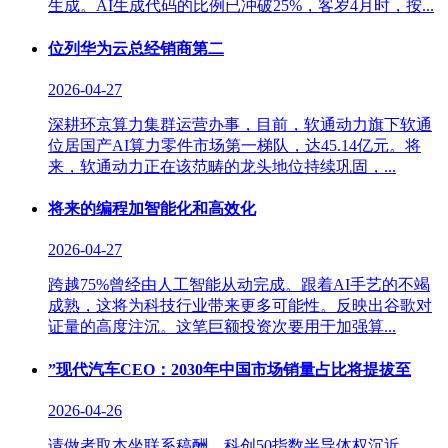
生成。AI生成代码的比例已冲破25%，客岁4月时，按...
位列华为云总经销商第二
2026-04-27
深耕环京算力集群运营办事，目前，软通动力旗下软通
位居国产AI算力零件市场第一梯队，达45.14亿元。将
来，软通动力正在该范畴的龙头地位持续巩固，...
将来的编程加智能化和高效化
2026-04-27
跨越75%曾经由人工智能从动完成。跟着AI手艺的不竭
成熟，这将为科技行业带来更多可能性。反映出谷歌对
证量的高度注沉。这笔巨额投资次要用于加强算...
”现代汽车CEO：2030年中国市场销量占比将提拔至
2026-04-26
请做者取本坐联系稿酬。科创50指数半导体权沉近