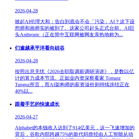
2026-04-28
掀起AI伦理大和：告白到底会不会「污染」AI？这下设
想师和画师实的被到了。这家公司起头正式台前。AI巨
头Anthropic（正在简中互联网被网友亲热地称为...
们逾越承平洋看向硅谷
2026-04-28
按照出息无忧《2026去职取调薪调研演讲》，是数以亿
计的算力成本节流。正如业内资深察看家 Tomasz
Tunguz所言，而AI架构师的薪资溢价则持续连结正在
40%以...
跟着手艺的快速成长
2026-04-27
Alphabet的本钱收入达到了914亿美元，这一飞速增加的
背后，谷歌内部跨越75%的新代码曾经由人工智能从动