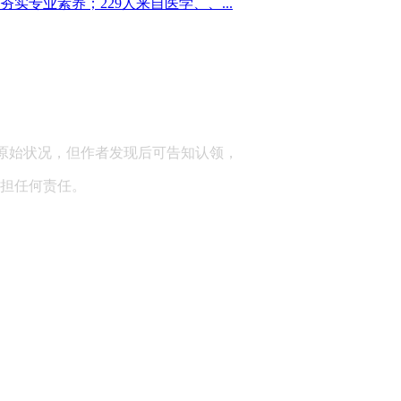
专业素养；229人来自医学、、...
顾问：陕西润丰律师事务所
原始状况，但作者发现后可告知认领，
担任何责任。