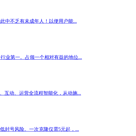
中不乏有未成年人！以便用户能...
业第一。占领一个相对有益的地位...
、互动、运营全流程智能化，从动施...
封号风险。一次克隆仅需5元起，...