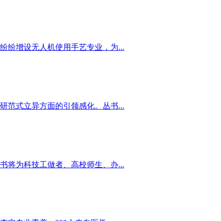
纷增设无人机使用手艺专业，为...
范式立异方面的引领感化。丛书...
将为科技工做者、高校师生、办...