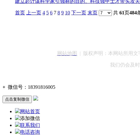
建立起计谋科学家引领标的目的、科技领甲士才带头攻关、
首页
上一页
4
5
6
7
8
9
10
下一页
末页
共
61
页
484
客服QQ：100148
网站地图
| 版权声明：本网站所用
我们仍会及时
+
微信号：
18391816005
点击复制微信
网站首页
添加微信
联系我们
电话咨询