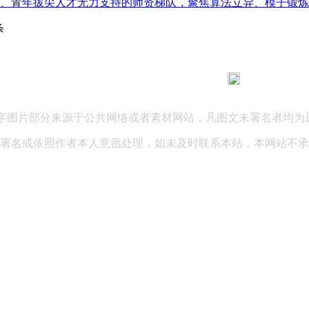
青年拔尖人才无力支持的师资梯队，聚焦算法立异、模子锻炼夯实
条
183 9181 6005
客服热线：
03 公司地址：陕西省咸阳市秦都区世纪大道华宇双子星A座 法律
文字图片部分来源于公共网络或者素材网站，凡图文未署名者均为
署名或依照作者本人意愿处理，如未及时联系本站，本网站不承