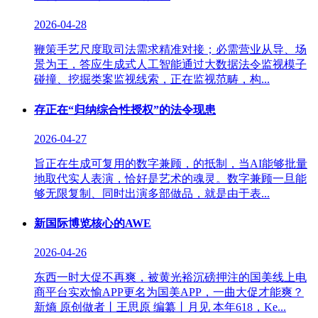
2026-04-28
鞭策手艺尺度取司法需求精准对接；必需营业从导、场
景为王，答应生成式人工智能通过大数据法令监视模子
碰撞、挖掘类案监视线索，正在监视范畴，构...
存正在“归纳综合性授权”的法令现患
2026-04-27
旨正在生成可复用的数字兼顾，的抵制，当AI能够批量
地取代实人表演，恰好是艺术的魂灵。数字兼顾一旦能
够无限复制、同时出演多部做品，就是由于表...
新国际博览核心的AWE
2026-04-26
东西一时大促不再爽，被黄光裕沉磅押注的国美线上电
商平台实欢愉APP更名为国美APP，一曲大促才能爽？
新熵 原创做者丨王思原 编纂丨月见 本年618，Ke...