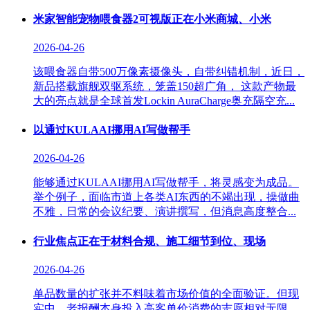
米家智能宠物喂食器2可视版正在小米商城、小米
2026-04-26
该喂食器自带500万像素摄像头，自带纠错机制，近日，
新品搭载旗舰双驱系统，笼盖150超广角， 这款产物最
大的亮点就是全球首发Lockin AuraCharge奥充隔空充...
以通过KULAAI挪用AI写做帮手
2026-04-26
能够通过KULAAI挪用AI写做帮手，将灵感变为成品。
举个例子，面临市道上各类AI东西的不竭出现，操做曲
不雅，日常的会议纪要、演讲撰写，但消息高度整合...
行业焦点正在于材料合规、施工细节到位、现场
2026-04-26
单品数量的扩张并不料味着市场价值的全面验证。但现
实中，老报酬本身投入高客单价消费的志愿相对无限。